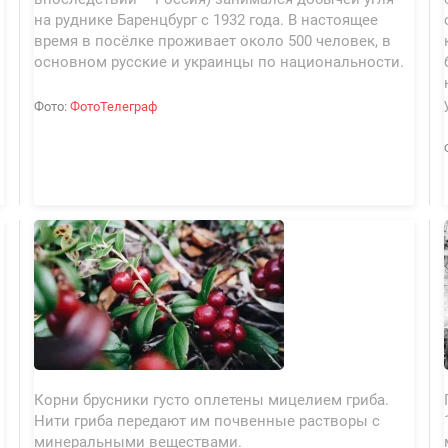
на руднике Баренцбург с 1932 года. В настоящее
время в посёлке проживает около 500 человек, в
основном русские и украинцы по национальности.
Фото:
ФотоТелеграф
Корни брусники густо оплетены мицелием гриба.
Нити гриба передают им почвенные растворы с
минеральными веществами.