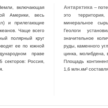
Антарктика
Земли, включающая
–
поте
ой Америки, весь
это территория
an) и прилегающие
минеральное сыр
океанов. Чаще всего
Геологи установ
ный полярный круг
значительное кол
роводят ее по южной
руды, каменного уг
дународном праве
цинка, молибдена, 
5 секторов: Россия,
Площадь континент
я.
1,6 млн.км² состав