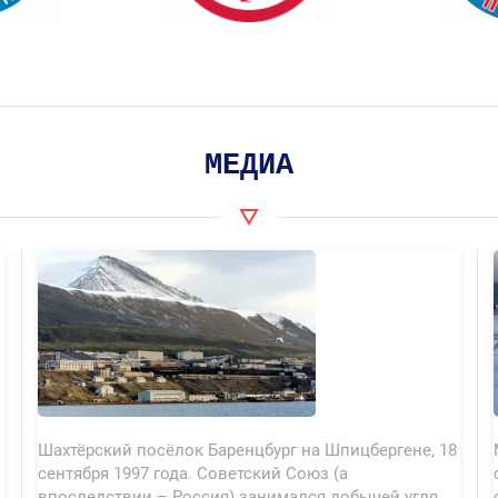
МЕДИА
Шахтёрский посёлок Баренцбург на Шпицбергене, 18
сентября 1997 года. Советский Союз (а
впоследствии – Россия) занимался добычей угля