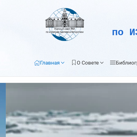
по И
Главная
О Совете
Библиог