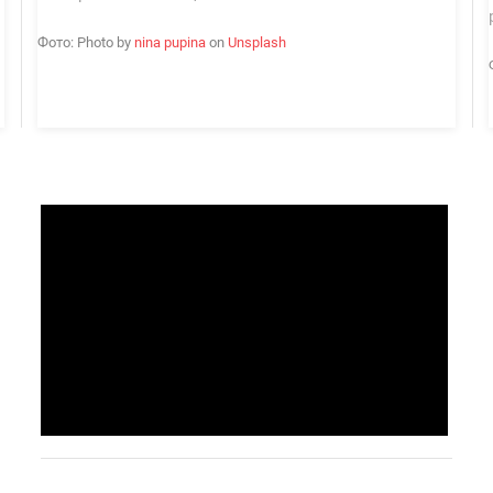
Фото: Photo by
nina pupina
on
Unsplash