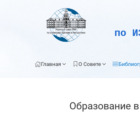
по И
Главная
О Совете
Библиог
Образование в