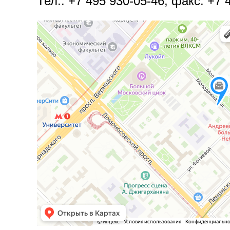
Тел.: +7
495 930-05-46
, факс: +7 